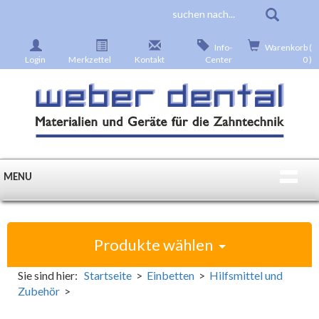
Info-
Warenkorb (
Login
Merkzettel
Kontakt
Center
0 )
MENU
Produkte wählen
Sie sind hier:
Startseite
>
Einbetten
>
Hilfsmittel und
Zubehör
>