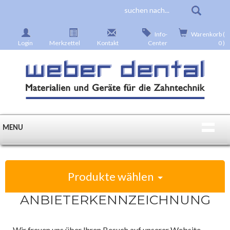
Info-
Warenkorb (
Login
Merkzettel
Kontakt
Center
0 )
MENU
Produkte wählen
ANBIETERKENNZEICHNUNG
Wir freuen uns über Ihren Besuch auf unserer Website.