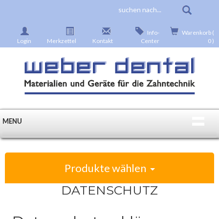
Info-
Warenkorb (
Login
Merkzettel
Kontakt
Center
0 )
MENU
Produkte wählen
DATENSCHUTZ