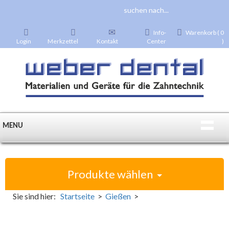
Info-
Warenkorb ( 0
Login
Merkzettel
Kontakt
Center
)
MENU
Produkte wählen
Sie sind hier:
Startseite
>
Gießen
>