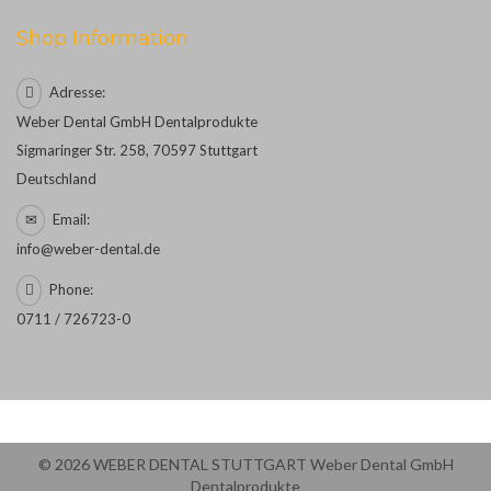
Shop Information
Adresse:
Weber Dental GmbH Dentalprodukte
Sigmaringer Str. 258, 70597 Stuttgart
Deutschland
Email:
info@weber-dental.de
Phone:
0711 / 726723-0
© 2026 WEBER DENTAL STUTTGART Weber Dental GmbH
Dentalprodukte