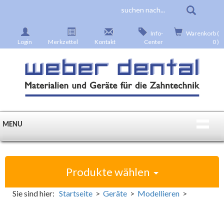
Info-
Warenkorb (
Login
Merkzettel
Kontakt
Center
0 )
MENU
Produkte wählen
Sie sind hier:
Startseite
>
Geräte
>
Modellieren
>