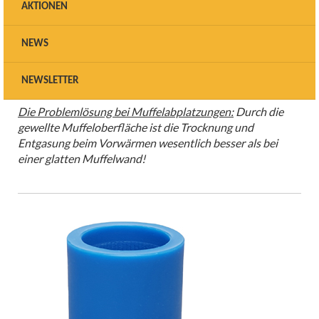
Silikon-Muffelring L = 200 g
AKTIONEN
Muffel
NEWS
Muffelring aus Silikon mit gewellter Innenstruktur, welche
die Muffeloberfläche vergrößert und die Trocknung /
NEWSLETTER
Entgasung wesentlich verbessert.
Die Problemlösung bei Muffelabplatzungen:
Durch die
gewellte Muffeloberfläche ist die Trocknung und
Entgasung beim Vorwärmen wesentlich besser als bei
einer glatten Muffelwand!