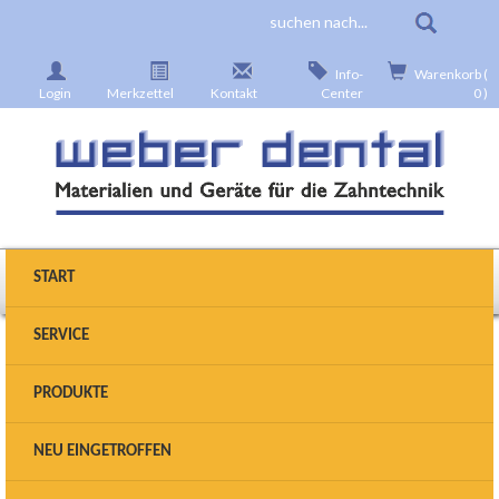
Info-
Warenkorb (
Login
Merkzettel
Kontakt
Center
0 )
START
SERVICE
Produkte wählen
PRODUKTE
Sie sind hier:
Startseite
>
Einbetten
>
Presskeramik
>
NEU EINGETROFFEN