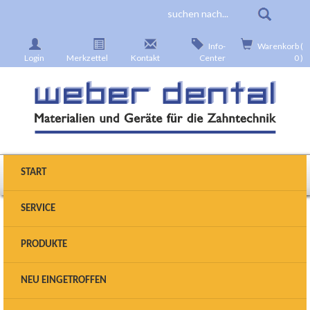
Info-
Warenkorb (
Login
Merkzettel
Kontakt
Center
0 )
START
SERVICE
Produkte wählen
PRODUKTE
Sie sind hier:
Startseite
>
Einbetten
>
Presskeramik
>
NEU EINGETROFFEN