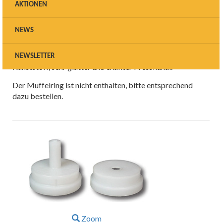
Muffelbasis L = 200g Muffel /
AKTIONEN
Pressmuffelsystem
NEWS
Muffelsystem für die Presskeramik-Technik.
Set mit Sockelformer und Standlehre
aus hochwertigem
NEWSLETTER
Kunststoff, sehr glatter und exakter Presskanal.
Der Muffelring ist nicht enthalten, bitte entsprechend
dazu bestellen.
Zoom