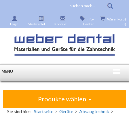
Info-
Warenkorb (
Login
Merkzettel
Kontakt
Center
0 )
MENU
Produkte wählen
Sie sind hier:
Startseite
>
Geräte
>
Absaugtechnik
>