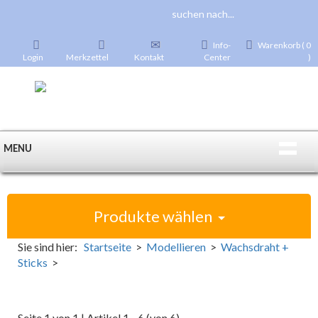
Info-
Warenkorb ( 0
Login
Merkzettel
Kontakt
Center
)
MENU
Produkte wählen
Sie sind hier:
Startseite
>
Modellieren
>
Wachsdraht +
Sticks
>
Seite 1 von 1 | Artikel 1 - 6 (von 6)