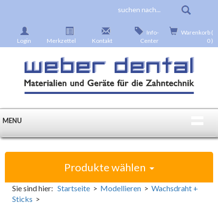
Info-
Warenkorb (
Login
Merkzettel
Kontakt
Center
0 )
MENU
Produkte wählen
Sie sind hier:
Startseite
>
Modellieren
>
Wachsdraht +
Sticks
>