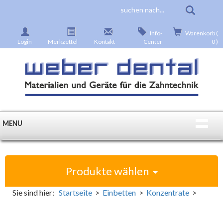
Info-
Warenkorb (
Login
Merkzettel
Kontakt
Center
0 )
MENU
Produkte wählen
Sie sind hier:
Startseite
>
Einbetten
>
Konzentrate
>