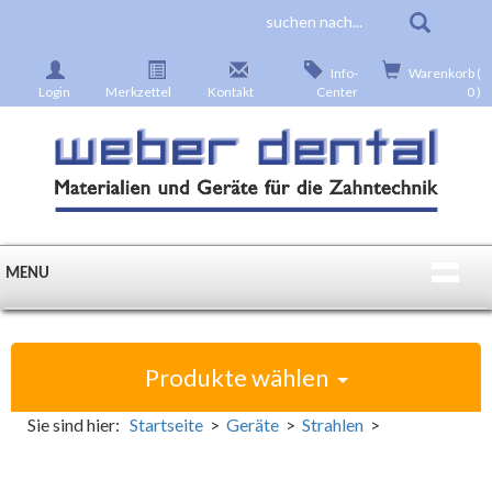
Info-
Warenkorb (
Login
Merkzettel
Kontakt
Center
0 )
MENU
Produkte wählen
Sie sind hier:
Startseite
>
Geräte
>
Strahlen
>