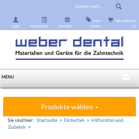
Info-
Warenkorb (
Login
Merkzettel
Kontakt
Center
0 )
MENU
Produkte wählen
Sie sind hier:
Startseite
>
Einbetten
>
Hilfsmittel und
Zubehör
>