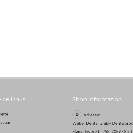
vice Links
Shop Information
seite
Adresse:
essum
Weber Dental GmbH Dentalpro
Sigmaringer Str. 258, 70597 Stut