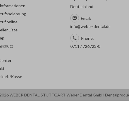
rinformationen
Deutschland
rufsbelehrung
Email:
ruf online
info@weber-dental.de
eller Liste
map
Phone:
nschutz
0711 / 726723-0
Center
akt
nkorb/Kasse
2026 WEBER DENTAL STUTTGART Weber Dental GmbH Dentalprodu