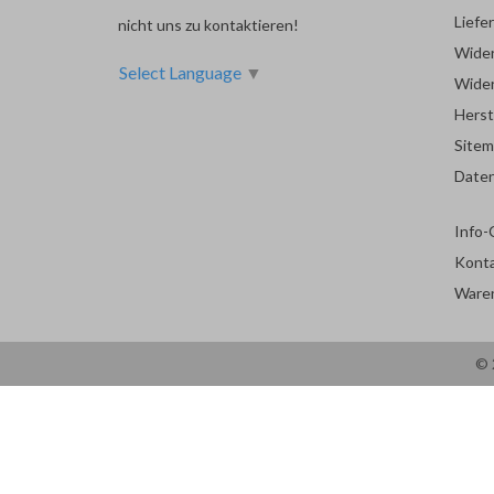
Liefe
nicht uns zu kontaktieren!
Wider
Select Language
▼
Wider
Herst
Site
Date
Info-
Kont
Ware
© 