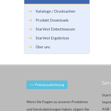
Kataloge / Drucksachen
Produkt Downloads
StarVest Einbettmassen
StarVest Ergebnisse
Über uns
Ser
>> Preisauszeichnung
Start
Wenn Sie Fragen zu unseren Produkten
Impr
AGB
und Serviceleistungen haben, zögern Sie