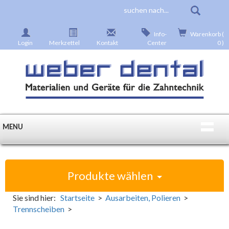
Info-
Warenkorb (
Login
Merkzettel
Kontakt
Center
0 )
MENU
Produkte wählen
Sie sind hier:
Startseite
>
Ausarbeiten, Polieren
>
Trennscheiben
>