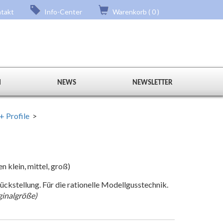
takt
Info-Center
Warenkorb ( 0 )
N
NEWS
NEWSLETTER
+ Profile
>
 klein, mittel, groß)
ckstellung. Für die rationelle Modellgusstechnik.
ginalgröße)