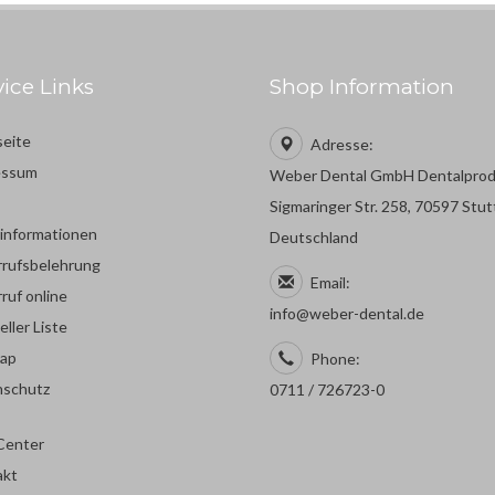
vice Links
Shop Information
seite
Adresse:
essum
Weber Dental GmbH Dentalpro
Sigmaringer Str. 258, 70597 Stut
rinformationen
Deutschland
rufsbelehrung
Email:
ruf online
info@weber-dental.de
eller Liste
map
Phone:
nschutz
0711 / 726723-0
Center
akt