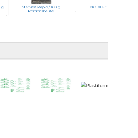
 g
StarVest Rapid / 160 g
NOBILFORMS FR2
Portionsbeutel