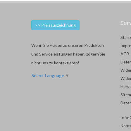
Ser
>> Preisauszeichnung
Start
Wenn Sie Fragen zu unseren Produkten
Impr
AGB
und Serviceleistungen haben, zögern Sie
Liefe
nicht uns zu kontaktieren!
Wider
Select Language
▼
Wider
Herst
Site
Date
Info-
Kont