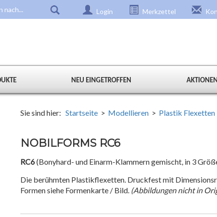
Login
Merkzettel
Kon
DUKTE
NEU EINGETROFFEN
AKTIONE
Sie sind hier:
Startseite
>
Modellieren
>
Plastik Flexetten 
NOBILFORMS RC6
RC6
(Bonyhard- und Einarm-Klammern gemischt, in 3 Größen
Die berühmten Plastikflexetten. Druckfest mit Dimensionsrü
Formen siehe Formenkarte / Bild.
(Abbildungen nicht in Ori