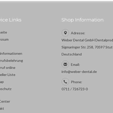
vice Links
Shop Information
seite
Adresse:
essum
Weber Dental GmbH Dentalpro
Sigmaringer Str. 258, 70597 Stut
rinformationen
Deutschland
rufsbelehrung
Email:
ruf online
info@weber-dental.de
eller Liste
map
Phone:
nschutz
0711 / 726723-0
Center
akt