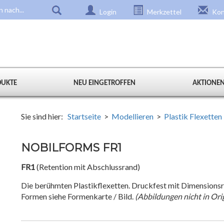
Login
Merkzettel
Kon
DUKTE
NEU EINGETROFFEN
AKTIONE
Sie sind hier:
Startseite
>
Modellieren
>
Plastik Flexetten 
NOBILFORMS FR1
FR1
(Retention mit Abschlussrand)
Die berühmten Plastikflexetten. Druckfest mit Dimensionsrü
Formen siehe Formenkarte / Bild.
(Abbildungen nicht in Ori