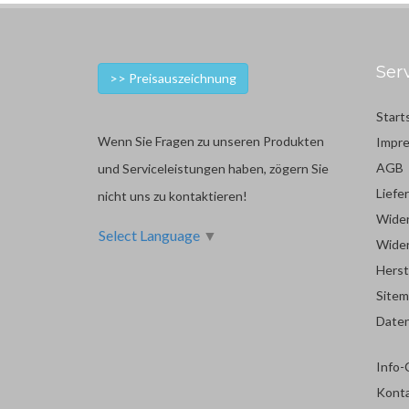
Ser
>> Preisauszeichnung
Start
Wenn Sie Fragen zu unseren Produkten
Impr
AGB
und Serviceleistungen haben, zögern Sie
Liefe
nicht uns zu kontaktieren!
Wider
Select Language
▼
Wider
Herst
Site
Date
Info-
Kont