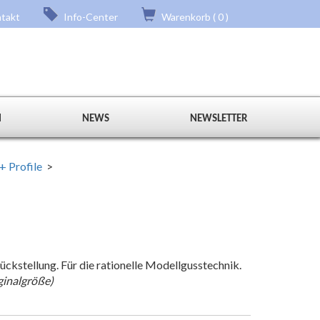
takt
Info-Center
Warenkorb ( 0 )
N
NEWS
NEWSLETTER
+ Profile
>
ckstellung. Für die rationelle Modellgusstechnik.
ginalgröße)