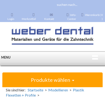
Info-
Warenkorb ( 0
Login
Merkzettel
Kontakt
Center
)
MENU
Produkte wählen
Sie sind hier:
Startseite
>
Modellieren
>
Plastik
Flexetten + Profile
>