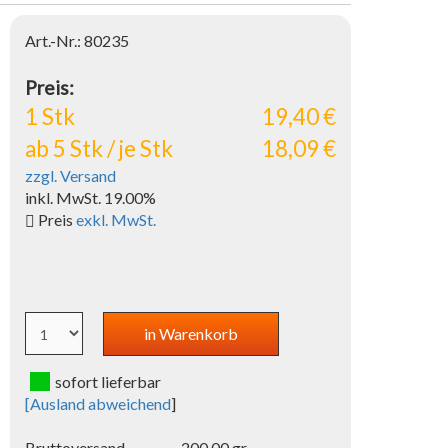
Art.-Nr.: 80235
Preis:
1 Stk
19,40 €
ab 5 Stk / je Stk
18,09 €
zzgl. Versand
inkl. MwSt. 19.00%
Preis
exkl. MwSt.
sofort lieferbar
[
Ausland abweichend
]
Bruttoversand-
200.00 gr