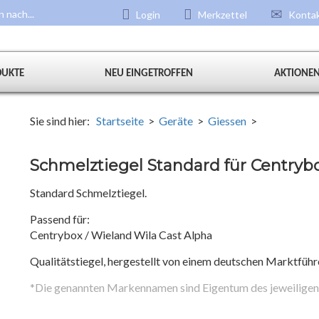
Login
Merkzettel
Konta
DUKTE
NEU EINGETROFFEN
AKTIONE
Sie sind hier:
Startseite
>
Geräte
>
Giessen
>
Schmelztiegel Standard für Centryb
Standard Schmelztiegel.
Passend für:
Centrybox / Wieland Wila Cast Alpha
Qualitätstiegel, hergestellt von einem deutschen Marktführ
*Die genannten Markennamen sind Eigentum des jeweiligen