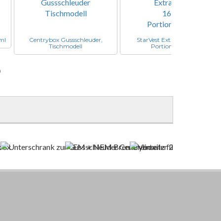
 ml
Centrybox Gussschleuder,
StarVest Extrafine / 160 g
Tischmodell
Portionsbeutel