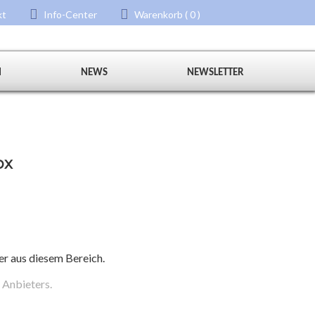
kt
Info-Center
Warenkorb ( 0 )
N
NEWS
NEWSLETTER
ox
er aus diesem Bereich.
 Anbieters.