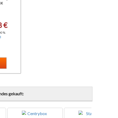
ox
8 €
00 %
d
ndes gekauft: