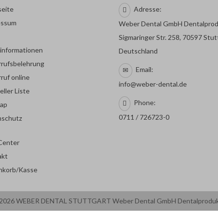
seite
Adresse:
essum
Weber Dental GmbH Dentalpro
Sigmaringer Str. 258, 70597 Stut
rinformationen
Deutschland
rufsbelehrung
Email:
ruf online
info@weber-dental.de
eller Liste
Phone:
map
0711 / 726723-0
nschutz
Center
akt
nkorb/Kasse
2026 WEBER DENTAL STUTTGART Weber Dental GmbH Dentalprodu