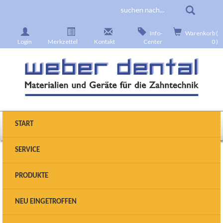
Info-
Warenkorb (
Login
Merkzettel
Kontakt
Center
0 )
START
SERVICE
Produkte wählen
PRODUKTE
Sie sind hier:
Startseite
>
Geräte
>
Giessen
>
NEU EINGETROFFEN