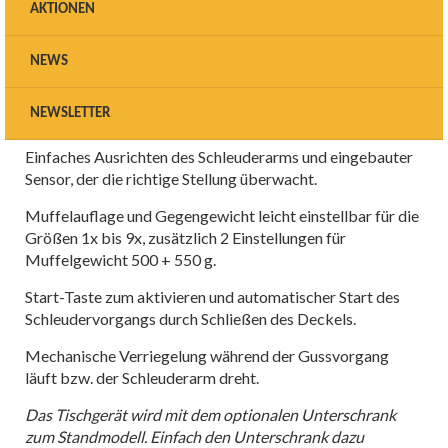
Centrybox Gussschleuder,
AKTIONEN
Tischmodell
NEWS
Motorschleuder für den Flammenguss mit digitaler
Einstellung der Schleuderzeit von 15 bis 60 Sekunden und
NEWSLETTER
5-Stufen-Regelung der Motorleistung.
Einfaches Ausrichten des Schleuderarms und eingebauter
Sensor, der die richtige Stellung überwacht.
Muffelauflage und Gegengewicht leicht einstellbar für die
Größen 1x bis 9x, zusätzlich 2 Einstellungen für
Muffelgewicht 500 + 550 g.
Start-Taste zum aktivieren und automatischer Start des
Schleudervorgangs durch Schließen des Deckels.
Mechanische Verriegelung während der Gussvorgang
läuft bzw. der Schleuderarm dreht.
Das Tischgerät wird mit dem optionalen Unterschrank
zum Standmodell. Einfach den Unterschrank dazu