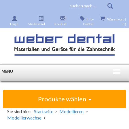
Info-
Warenkorb (
Login
Merkzettel
Kontakt
Center
0 )
MENU
Produkte wählen
Sie sind hier:
Startseite
>
Modellieren
>
Modellierwachse
>