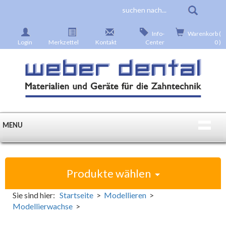
Info-
Warenkorb (
Login
Merkzettel
Kontakt
Center
0 )
MENU
Produkte wählen
Sie sind hier:
Startseite
>
Modellieren
>
Modellierwachse
>