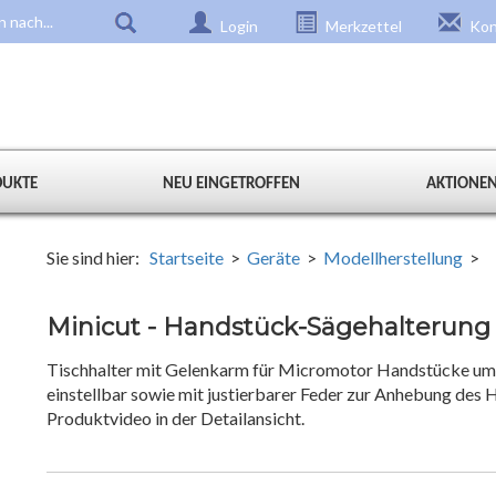
Login
Merkzettel
Kon
DUKTE
NEU EINGETROFFEN
AKTIONE
Sie sind hier:
Startseite
>
Geräte
>
Modellherstellung
>
Minicut - Handstück-Sägehalterung
Tischhalter mit Gelenkarm für Micromotor Handstücke um p
einstellbar sowie mit justierbarer Feder zur Anhebung des
Produktvideo in der Detailansicht.