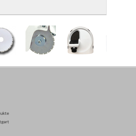
dukte
tgart