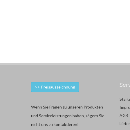
Ser
>> Preisauszeichnung
Start
Wenn Sie Fragen zu unseren Produkten
Impr
AGB
und Serviceleistungen haben, zögern Sie
Liefe
nicht uns zu kontaktieren!