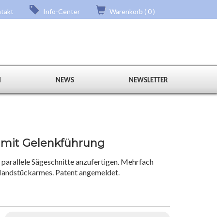
takt
Info-Center
Warenkorb ( 0 )
N
NEWS
NEWSLETTER
 mit Gelenkführung
arallele Sägeschnitte anzufertigen. Mehrfach
 Handstückarmes. Patent angemeldet.