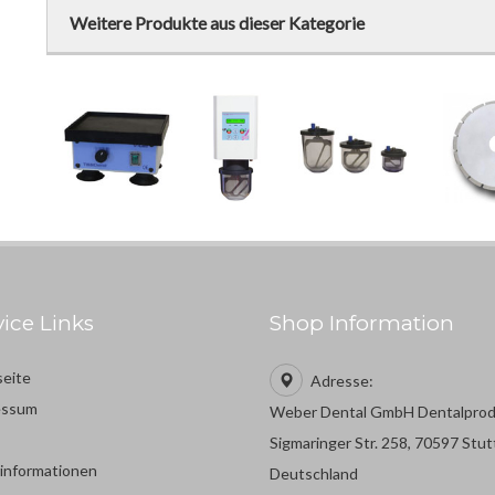
Weitere Produkte aus dieser Kategorie
vice Links
Shop Information
seite
Adresse:
essum
Weber Dental GmbH Dentalpro
Sigmaringer Str. 258, 70597 Stut
rinformationen
Deutschland