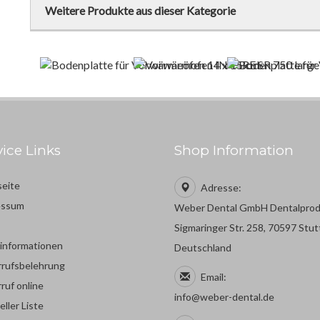
Weitere Produkte aus dieser Kategorie
vice Links
Shop Information
seite
Adresse:
essum
Weber Dental GmbH Dentalpro
Sigmaringer Str. 258, 70597 Stut
rinformationen
Deutschland
rufsbelehrung
Email:
ruf online
info@weber-dental.de
eller Liste