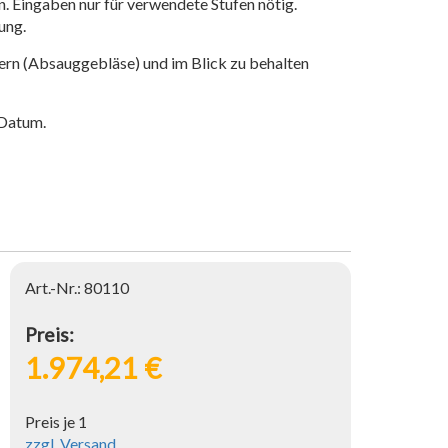
n. Eingaben nur für verwendete Stufen nötig.
ung.
n (Absauggebläse) und im Blick zu behalten
 Datum.
Art.-Nr.: 80110
Preis:
1.974,21 €
Preis je 1
zzgl. Versand