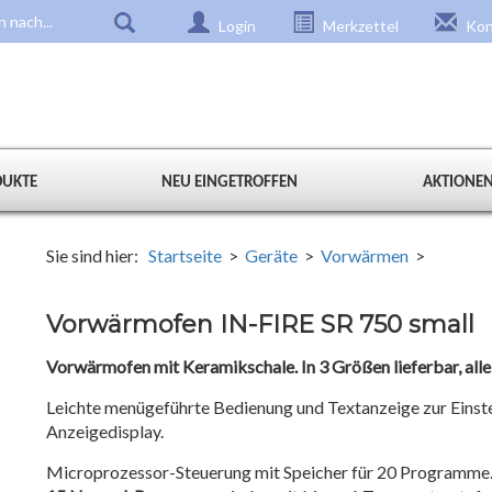
Login
Merkzettel
Kon
DUKTE
NEU EINGETROFFEN
AKTIONE
Sie sind hier:
Startseite
>
Geräte
>
Vorwärmen
>
Vorwärmofen IN-FIRE SR 750 small
Vorwärmofen mit Keramikschale. In 3 Größen lieferbar, alle
Leichte menügeführte Bedienung und Textanzeige zur Einst
Anzeigedisplay.
Microprozessor-Steuerung mit Speicher für 20 Programme