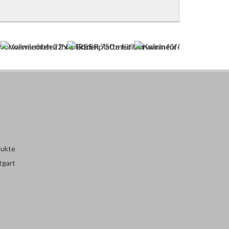
dukte
tgart