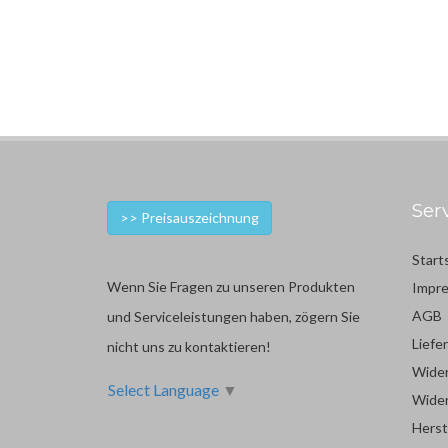
Ser
>> Preisauszeichnung
Start
Wenn Sie Fragen zu unseren Produkten
Impr
AGB
und Serviceleistungen haben, zögern Sie
Liefe
nicht uns zu kontaktieren!
Wider
Select Language
▼
Wider
Herst