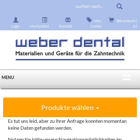
Info-
Warenkorb (
Login
Merkzettel
Kontakt
Center
0 )
MENU
Produkte wählen
Es tut uns leid, aber zu Ihrer Anfrage konnten momentan
keine Daten gefunden werden.
Nutzen Sie bitte unsere Navigationsmöglichkeiten im