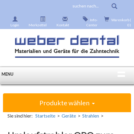
Info-
Warenkorb (
Login
Merkzettel
Kontakt
Center
0 )
MENU
Produkte wählen
Sie sind hier:
Startseite
>
Geräte
>
Strahlen
>