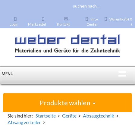
Info-
Warenkorb ( 0
Login
Merkzettel
Kontakt
Center
)
MENU
Produkte wählen
Sie sind hier:
Startseite
>
Geräte
>
Absaugtechnik
>
Absaugverteiler
>