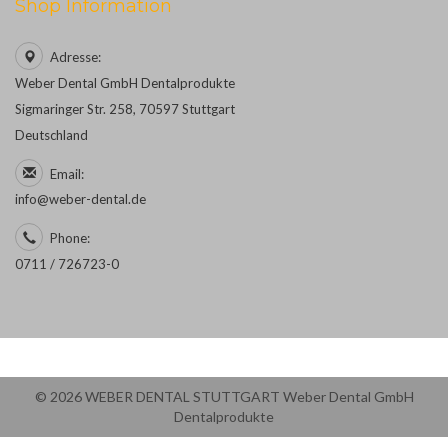
Shop Information
Adresse:
Weber Dental GmbH Dentalprodukte
Sigmaringer Str. 258, 70597 Stuttgart
Deutschland
Email:
info@weber-dental.de
Phone:
0711 / 726723-0
© 2026 WEBER DENTAL STUTTGART Weber Dental GmbH
Dentalprodukte