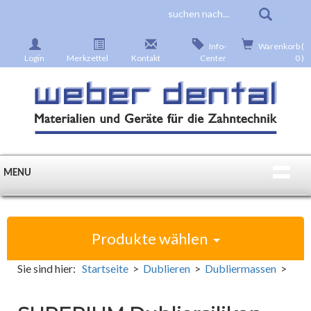
Info-
Warenkorb (
Login
Merkzettel
Kontakt
Center
0 )
MENU
Produkte wählen
Sie sind hier:
Startseite
>
Dublieren
>
Dubliermassen
>