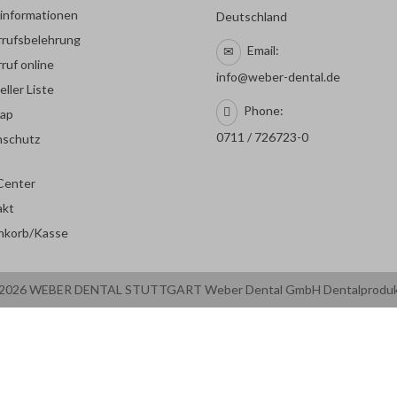
rinformationen
Deutschland
rufsbelehrung
Email:
ruf online
info@weber-dental.de
eller Liste
Phone:
map
0711 / 726723-0
nschutz
Center
akt
nkorb/Kasse
2026 WEBER DENTAL STUTTGART Weber Dental GmbH Dentalprodu