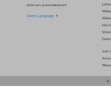
Liefe
nicht uns zu kontaktieren!
Wider
Select Language
▼
Wider
Herst
Site
Date
Info-
Kont
Ware
© 