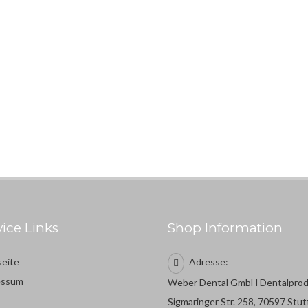
vice Links
Shop Information
seite
Adresse:
essum
Weber Dental GmbH Dentalpro
Sigmaringer Str. 258, 70597 Stut