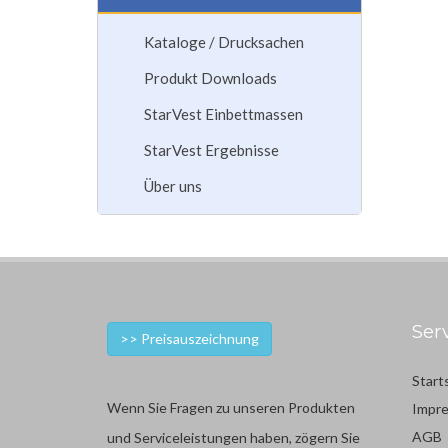
Kataloge / Drucksachen
Produkt Downloads
StarVest Einbettmassen
StarVest Ergebnisse
Über uns
Ser
>> Preisauszeichnung
Start
Wenn Sie Fragen zu unseren Produkten
Impr
AGB
und Serviceleistungen haben, zögern Sie