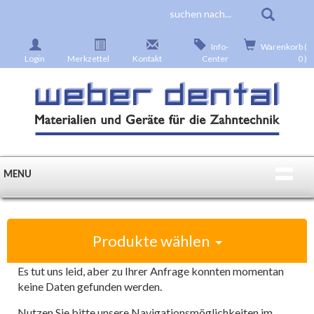
Info-
Warenkorb (
Login
Merkzettel
Kontakt
Center
0 )
MENU
Produkte wählen
Es tut uns leid, aber zu Ihrer Anfrage konnten momentan
keine Daten gefunden werden.
Nutzen Sie bitte unsere Navigationsmöglichkeiten im