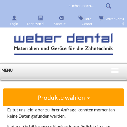
Info-
Warenkorb (
Login
Merkzettel
Kontakt
Center
0 )
MENU
Produkte wählen
Es tut uns leid, aber zu Ihrer Anfrage konnten momentan
keine Daten gefunden werden.
Nutzen Sie bitte unsere Navigationsmöglichkeiten im