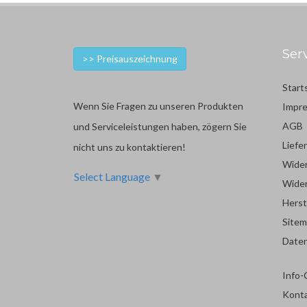
Ser
>> Preisauszeichnung
Start
Wenn Sie Fragen zu unseren Produkten
Impr
AGB
und Serviceleistungen haben, zögern Sie
Liefe
nicht uns zu kontaktieren!
Wider
Select Language
▼
Wider
Herst
Site
Date
Info-
Kont