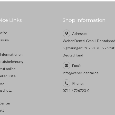
vice Links
Shop Information
seite
Adresse:
essum
Weber Dental GmbH Dentalpro
Sigmaringer Str. 258, 70597 Stut
rinformationen
Deutschland
rufsbelehrung
Email:
ruf online
info@weber-dental.de
eller Liste
map
Phone:
nschutz
0711 / 726723-0
Center
akt