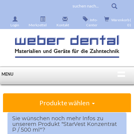
Info-
Warenkorb (
Login
Merkzettel
Kontakt
Center
0 )
MENU
Produkte wählen
Sie wünschen noch mehr Infos zu
unserem Produkt "StarVest Konzentrat
P / 500 ml"?