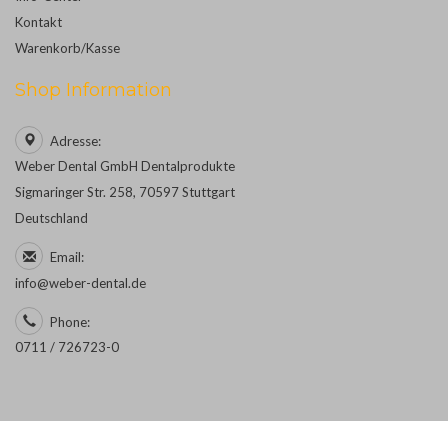
Kontakt
Warenkorb/Kasse
Shop Information
Adresse:
Weber Dental GmbH Dentalprodukte
Sigmaringer Str. 258, 70597 Stuttgart
Deutschland
Email:
info@weber-dental.de
Phone:
0711 / 726723-0