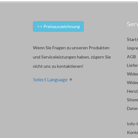
Ser
>> Preisauszeichnung
Start
Wenn Sie Fragen zu unseren Produkten
Impr
AGB
und Serviceleistungen haben, zögern Sie
Liefe
nicht uns zu kontaktieren!
Wider
Select Language
▼
Wider
Herst
Site
Date
Info-
Kont