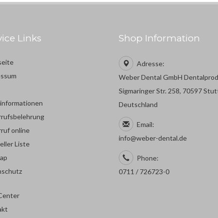
vice Links
Shop Information
seite
Adresse:
essum
Weber Dental GmbH Dentalpro
Sigmaringer Str. 258, 70597 Stut
rinformationen
Deutschland
rufsbelehrung
Email:
ruf online
info@weber-dental.de
eller Liste
map
Phone:
nschutz
0711 / 726723-0
Center
akt