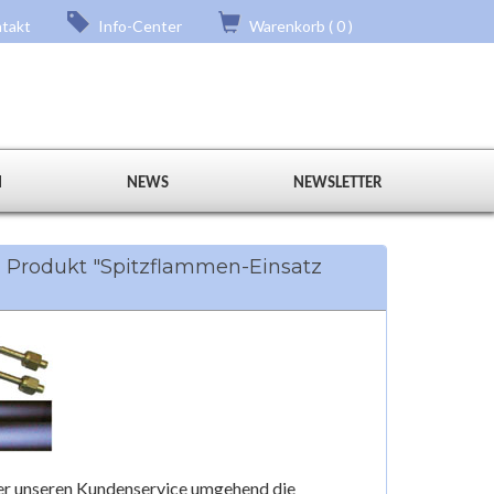
takt
Info-Center
Warenkorb ( 0 )
N
NEWS
NEWSLETTER
 Produkt "Spitzflammen-Einsatz
über unseren Kundenservice umgehend die