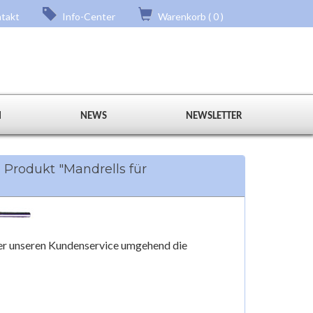
takt
Info-Center
Warenkorb ( 0 )
N
NEWS
NEWSLETTER
Produkt "Mandrells für
über unseren Kundenservice umgehend die