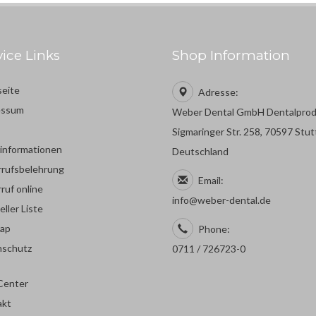
vice Links
Shop Information
seite
Adresse:
essum
Weber Dental GmbH Dentalpro
Sigmaringer Str. 258, 70597 Stut
rinformationen
Deutschland
rufsbelehrung
Email:
ruf online
info@weber-dental.de
eller Liste
map
Phone:
nschutz
0711 / 726723-0
Center
akt