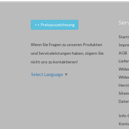
Ser
>> Preisauszeichnung
Start
Wenn Sie Fragen zu unseren Produkten
Impr
AGB
und Serviceleistungen haben, zögern Sie
Liefe
nicht uns zu kontaktieren!
Wider
Select Language
▼
Wider
Herst
Site
Date
Info-
Kont