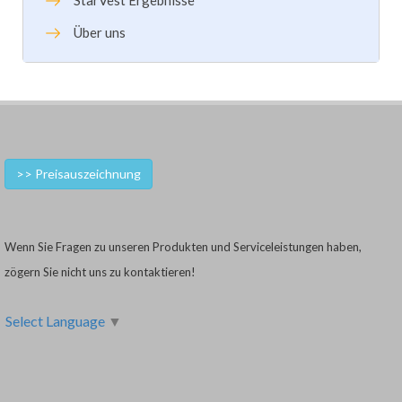
StarVest Ergebnisse
Über uns
>> Preisauszeichnung
Wenn Sie Fragen zu unseren Produkten und Serviceleistungen haben,
zögern Sie nicht uns zu kontaktieren!
Select Language
▼