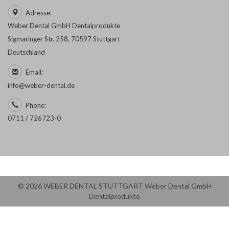
Adresse:
Weber Dental GmbH Dentalprodukte
Sigmaringer Str. 258, 70597 Stuttgart
Deutschland
Email:
info@weber-dental.de
Phone:
0711 / 726723-0
© 2026 WEBER DENTAL STUTTGART Weber Dental GmbH
Dentalprodukte