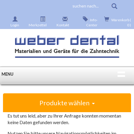
Info-
Warenkorb (
Login
Merkzettel
Kontakt
Center
0 )
MENU
Produkte wählen
Es tut uns leid, aber zu Ihrer Anfrage konnten momentan
keine Daten gefunden werden.
Nutzen Sie bitte unsere Navigationsmöglichkeiten im