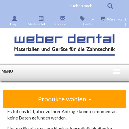
Info-
Warenkorb (
Login
Merkzettel
Kontakt
Center
0 )
MENU
Produkte wählen
Es tut uns leid, aber zu Ihrer Anfrage konnten momentan
keine Daten gefunden werden.
Nutzen Sie bitte unsere Navigationsmöglichkeiten im