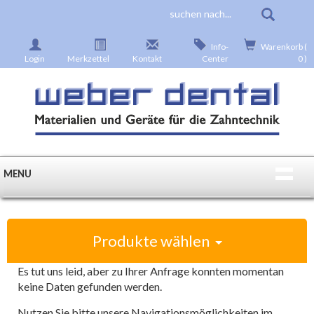
Info-
Warenkorb (
Login
Merkzettel
Kontakt
Center
0 )
MENU
Produkte wählen
Es tut uns leid, aber zu Ihrer Anfrage konnten momentan
keine Daten gefunden werden.
Nutzen Sie bitte unsere Navigationsmöglichkeiten im