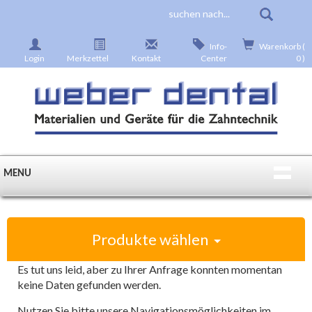
Info-
Warenkorb (
Login
Merkzettel
Kontakt
Center
0 )
MENU
Produkte wählen
Es tut uns leid, aber zu Ihrer Anfrage konnten momentan
keine Daten gefunden werden.
Nutzen Sie bitte unsere Navigationsmöglichkeiten im