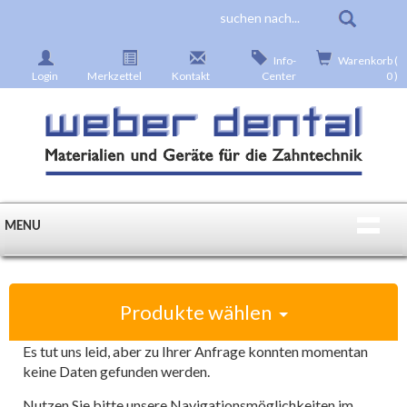
Info-
Warenkorb (
Login
Merkzettel
Kontakt
Center
0 )
MENU
Produkte wählen
Es tut uns leid, aber zu Ihrer Anfrage konnten momentan
keine Daten gefunden werden.
Nutzen Sie bitte unsere Navigationsmöglichkeiten im