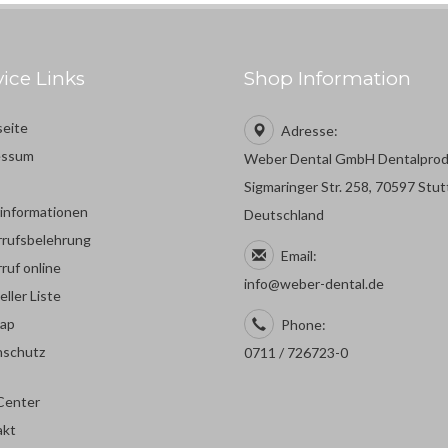
vice Links
Shop Information
seite
Adresse:
essum
Weber Dental GmbH Dentalpro
Sigmaringer Str. 258, 70597 Stut
rinformationen
Deutschland
rufsbelehrung
Email:
ruf online
info@weber-dental.de
eller Liste
map
Phone:
nschutz
0711 / 726723-0
Center
akt