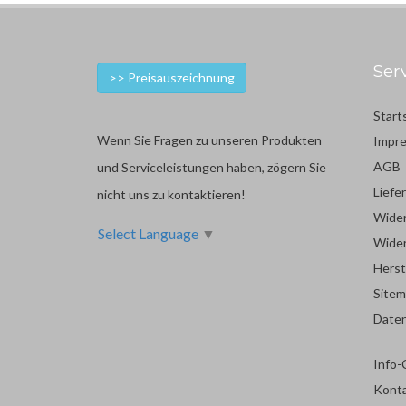
Ser
>> Preisauszeichnung
Start
Wenn Sie Fragen zu unseren Produkten
Impr
AGB
und Serviceleistungen haben, zögern Sie
Liefe
nicht uns zu kontaktieren!
Wider
Select Language
▼
Wider
Herst
Site
Date
Info-
Kont