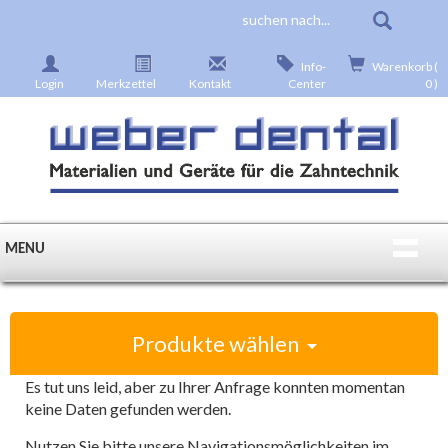
Info-
Warenkorb (
Login
Merkzettel
Kontakt
Center
0 )
MENU
Produkte wählen
Es tut uns leid, aber zu Ihrer Anfrage konnten momentan
keine Daten gefunden werden.
Nutzen Sie bitte unsere Navigationsmöglichkeiten im