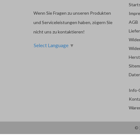
Start
Wenn Sie Fragen zu unseren Produkten
Impr
AGB
und Serviceleistungen haben, zögern Sie
Liefe
nicht uns zu kontaktieren!
Wider
Select Language
▼
Wider
Herst
Site
Date
Info-
Kont
Ware
© 