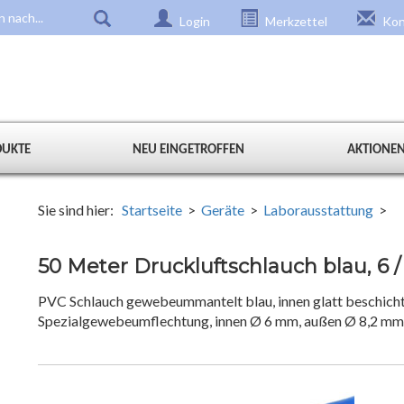
Login
Merkzettel
Kon
DUKTE
NEU EINGETROFFEN
AKTIONE
Sie sind hier:
Startseite
>
Geräte
>
Laborausstattung
>
50 Meter Druckluftschlauch blau, 6 
PVC Schlauch gewebeummantelt blau, innen glatt beschich
Spezialgewebeumflechtung, innen Ø 6 mm, außen Ø 8,2 m