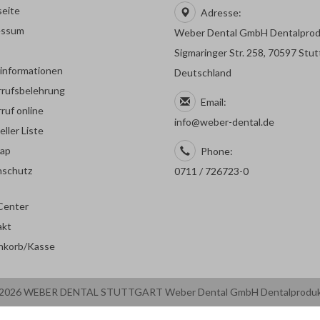
seite
Adresse:
essum
Weber Dental GmbH Dentalpro
Sigmaringer Str. 258, 70597 Stut
rinformationen
Deutschland
rufsbelehrung
Email:
ruf online
info@weber-dental.de
eller Liste
map
Phone:
nschutz
0711 / 726723-0
Center
akt
nkorb/Kasse
2026 WEBER DENTAL STUTTGART Weber Dental GmbH Dentalprodu