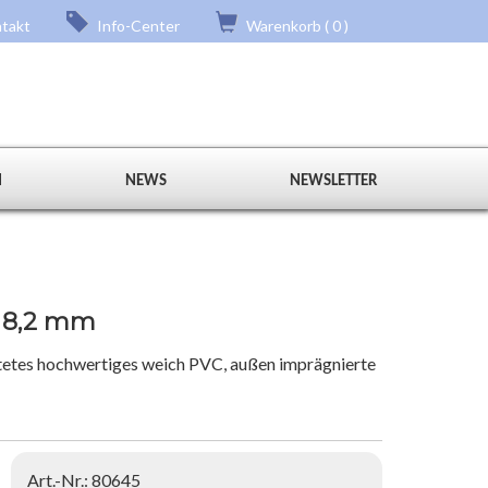
takt
Info-Center
Warenkorb ( 0 )
N
NEWS
NEWSLETTER
/ 8,2 mm
tetes hochwertiges weich PVC, außen imprägnierte
m
Art.-Nr.: 80645