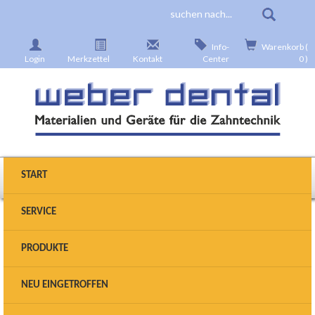
Info-
Warenkorb (
Login
Merkzettel
Kontakt
Center
0 )
START
SERVICE
Produkte wählen
PRODUKTE
Sie sind hier:
Startseite
>
Geräte
>
Dampfstrahlen
>
NEU EINGETROFFEN