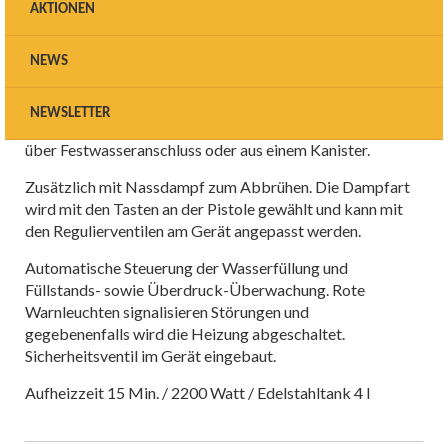
Dampfstrahler A6,
AKTIONEN
automatische Füllung 6 bar
und Nassdampf
NEWS
Power Dampf ohne Ende
mit 6 bar Betriebsdruck und
NEWSLETTER
automatischer Wasserfüllung durch Pumpe
über Festwasseranschluss oder aus einem Kanister.
Zusätzlich mit Nassdampf zum Abbrühen. Die Dampfart
wird mit den Tasten an der Pistole gewählt und kann mit
den Regulierventilen am Gerät angepasst werden.
Automatische Steuerung der Wasserfüllung und
Füllstands- sowie Überdruck-Überwachung. Rote
Warnleuchten signalisieren Störungen und
gegebenenfalls wird die Heizung abgeschaltet.
Sicherheitsventil im Gerät eingebaut.
Aufheizzeit 15 Min. / 2200 Watt / Edelstahltank 4 l