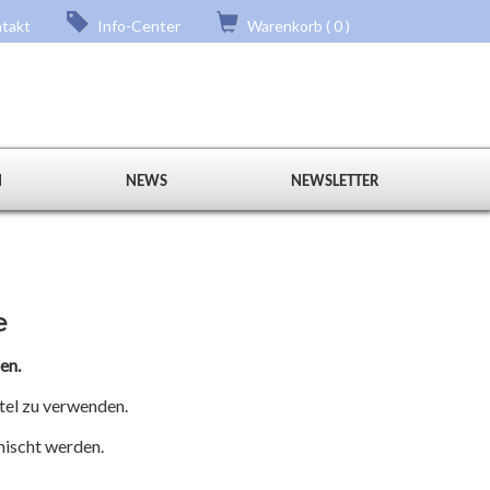
takt
Info-Center
Warenkorb ( 0 )
N
NEWS
NEWSLETTER
e
en.
tel zu verwenden.
mischt werden.