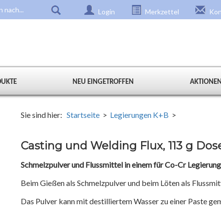
Login
Merkzettel
Kon
DUKTE
NEU EINGETROFFEN
AKTIONE
Sie sind hier:
Startseite
>
Legierungen K+B
>
Casting und Welding Flux, 113 g Dos
Schmelzpulver und Flussmittel in einem für Co-Cr Legierung
Beim Gießen als Schmelzpulver und beim Löten als Flussmit
Das Pulver kann mit destilliertem Wasser zu einer Paste ge