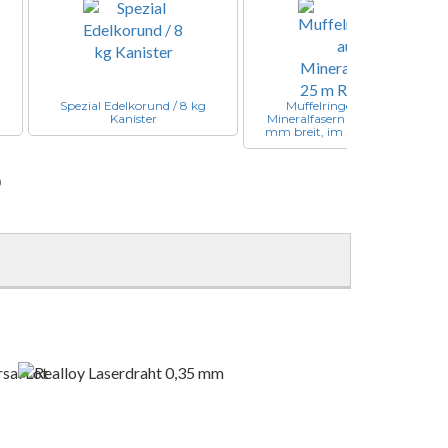
Spezial Edelkorund / 8 kg
Muffelringeinlage aus
Kanister
Mineralfasern 25 m Rolle, 50
mm breit, im Spenderkarton