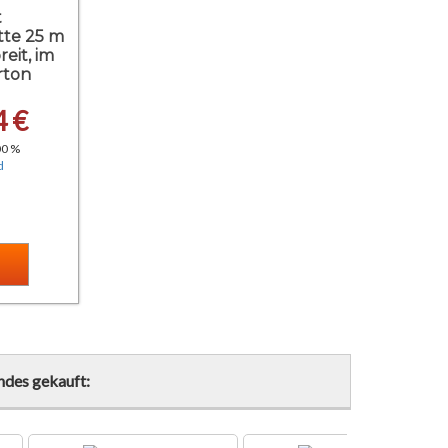
t
te 25 m
eit, im
rton
4 €
00 %
d
ndes gekauft: