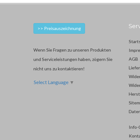
Ser
>> Preisauszeichnung
Start
Wenn Sie Fragen zu unseren Produkten
Impr
AGB
und Serviceleistungen haben, zögern Sie
Liefe
nicht uns zu kontaktieren!
Wider
Select Language
▼
Wider
Herst
Site
Date
Info-
Kont