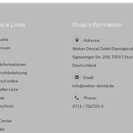
vice Links
Shop Information
seite
Adresse:
essum
Weber Dental GmbH Dentalpro
Sigmaringer Str. 258, 70597 Stut
rinformationen
Deutschland
rufsbelehrung
Email:
ruf online
info@weber-dental.de
eller Liste
map
Phone:
nschutz
0711 / 726723-0
Center
akt