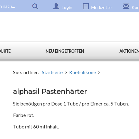
Login
Merkzettel
Kon
DUKTE
NEU EINGETROFFEN
AKTIONE
Sie sind hier:
Startseite
>
Knetsilikone
>
alphasil Pastenhärter
Sie benötigen pro Dose 1 Tube / pro Eimer ca. 5 Tuben.
Farbe rot.
Tube mit 60 ml Inhalt.