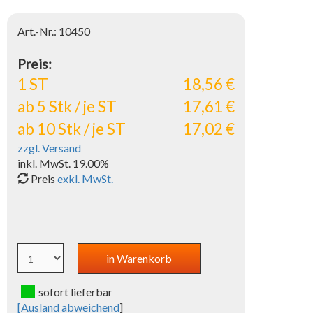
Art.-Nr.: 10450
Preis:
1 ST
18,56 €
ab 5 Stk / je ST
17,61 €
ab 10 Stk / je ST
17,02 €
zzgl. Versand
inkl. MwSt. 19.00%
Preis
exkl. MwSt.
sofort lieferbar
[
Ausland abweichend
]