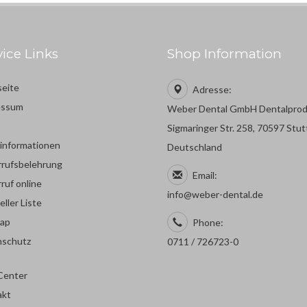
vice Links
Shop Information
seite
Adresse:
essum
Weber Dental GmbH Dentalpro
Sigmaringer Str. 258, 70597 Stut
rinformationen
Deutschland
rufsbelehrung
Email:
ruf online
info@weber-dental.de
eller Liste
map
Phone:
nschutz
0711 / 726723-0
Center
akt