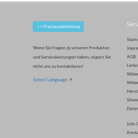
Ser
>> Preisauszeichnung
Start
Wenn Sie Fragen zu unseren Produkten
Impr
AGB
und Serviceleistungen haben, zögern Sie
Liefe
nicht uns zu kontaktieren!
Wider
Select Language
▼
Wider
Herst
Site
Date
Info-
Kont