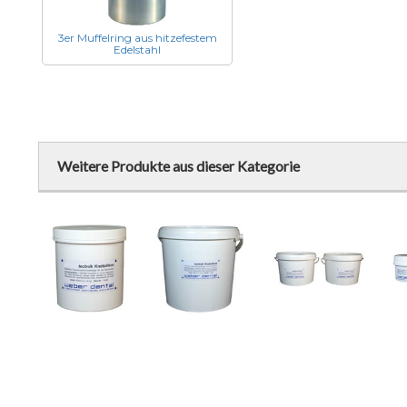
3er Muffelring aus hitzefestem
Edelstahl
Weitere Produkte aus dieser Kategorie