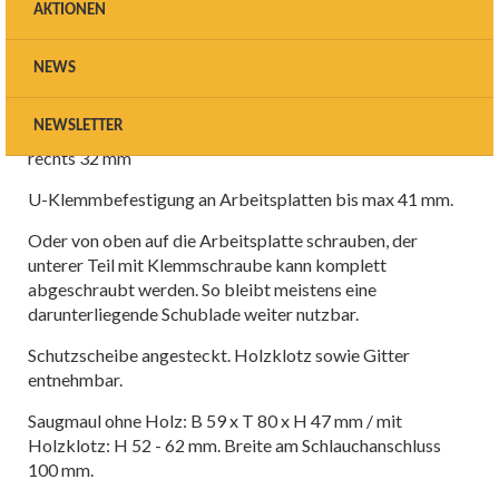
Absaugmaul Klemmversion
AKTIONEN
für Arbeitsplatte
NEWS
Das Absaugmaul kann an die Arbeitsplatte geklemmt
oder geschraubt werden. Mit
NEWSLETTER
abnehmbarer Schutzscheibe, Schlauchanschluss links /
rechts 32 mm
U-Klemmbefestigung an Arbeitsplatten bis max 41 mm.
Oder von oben auf die Arbeitsplatte schrauben, der
unterer Teil mit Klemmschraube kann komplett
abgeschraubt werden. So bleibt meistens eine
darunterliegende Schublade weiter nutzbar.
Schutzscheibe angesteckt. Holzklotz sowie Gitter
entnehmbar.
Saugmaul ohne Holz: B 59 x T 80 x H 47 mm / mit
Holzklotz: H 52 - 62 mm. Breite am Schlauchanschluss
100 mm.