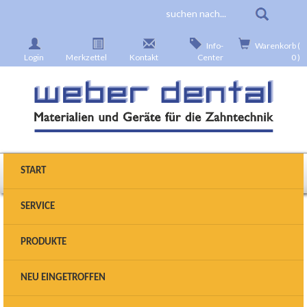
Info-
Warenkorb (
Login
Merkzettel
Kontakt
Center
0 )
START
SERVICE
Produkte wählen
PRODUKTE
Sie sind hier:
Startseite
>
Geräte
>
Absaugtechnik
>
NEU EINGETROFFEN