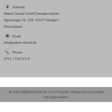
Adresse:
Weber Dental GmbH Dentalprodukte
Sigmaringer Str. 258, 70597 Stuttgart
Deutschland
Email:
info@weber-dental.de
Phone:
0711 / 726723-0
© 2026 WEBER DENTAL STUTTGART Weber Dental GmbH
Dentalprodukte