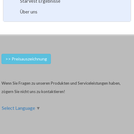
StarVest Ergebnisse
Über uns
>> Preisauszeichnung
Wenn Sie Fragen zu unseren Produkten und Serviceleistungen haben,
zögern Sie nicht uns zu kontaktieren!
Select Language
▼