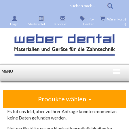
Info-
Warenkorb (
Login
Merkzettel
Kontakt
Center
0 )
MENU
Produkte wählen
Es tut uns leid, aber zu Ihrer Anfrage konnten momentan
keine Daten gefunden werden.
Nutzen Sie bitte unsere Navigationsmöglichkeiten im